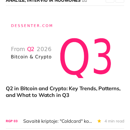
ANALIZĖ, INTERVIU IR NUOMONĖS 👇🏼
Q2 in Bitcoin and Crypto: Key Trends, Patterns,
and What to Watch in Q3
Savaitė kriptoje: "Coldcard" košmaras ir ką reikia žinoti apie naują BTC ir kripto piniginių realybę
4 min read
RGP
03