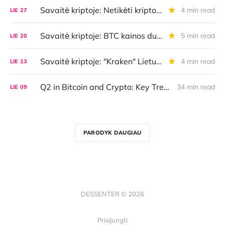
Savaitė kriptoje: Netikėti kripto senbuvių pasitraukimai, BTC atlaikė akcijų išpardavimą, žetonizuotos karvės
4 min read
LIE
27
Savaitė kriptoje: BTC kainos dugno lūkesčiai, ginčai dėl piniginių įrenginių, baimė dėl bankų
5 min read
LIE
20
Savaitė kriptoje: "Kraken" Lietuvoje, bitkoineriai prieš pavojingą direktyvą, pasitikrink piniginės saugumą
4 min read
LIE
13
Q2 in Bitcoin and Crypto: Key Trends, Patterns, and What to Watch in Q3
34 min read
LIE
09
PARODYK DAUGIAU
DESSENTER © 2026
Prisijungti