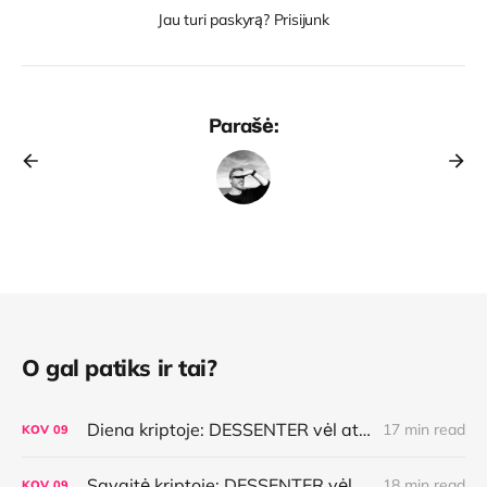
Jau turi paskyrą? Prisijunk
Parašė:
O gal patiks ir tai?
Diena kriptoje: DESSENTER vėl atsinaujino, istorinė Bitkoino savaitė, AI pasirinkimai, lietuviška MiCA
17 min read
KOV
09
Savaitė kriptoje: DESSENTER vėl atsinaujino, istorinė Bitkoino savaitė, AI pasirinkimai, lietuviška MiCA
18 min read
KOV
09