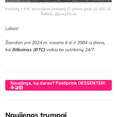
Padirbtą ir KYC procedūras įveikiantį ID galima gauti už USD 15. 
Šaltinis: @josephfcox
Labas!
Šiandien yra 2024 m. vasario 6 d. ir 3984-a diena,
kai
Bitkoinas (BTC)
veikia be sutrikimų 24/7.
Naudinga, ką darau? Pastiprink DESSENTER!
☕🤝🏻
Naujienos trumpai