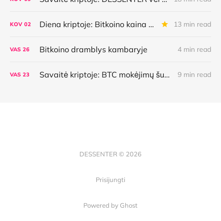
Diena kriptoje: Bitkoino kaina atsilieka nuo plėtros, kuo mokės AI agentai, Ethereum aktyvėjimas ir dar daugiau
13 min read
KOV
02
Bitkoino dramblys kambaryje
4 min read
VAS
26
Savaitė kriptoje: BTC mokėjimų šuolis, naujoviška kredito linija, AI agentų galimybės bei klaidos ir dar daugiau
9 min read
VAS
23
DESSENTER © 2026
Prisijungti
Powered by Ghost