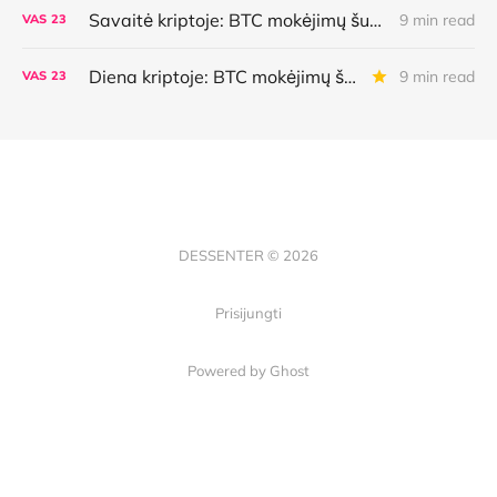
Savaitė kriptoje: BTC mokėjimų šuolis, naujoviška kredito linija, AI agentų galimybės bei klaidos ir dar daugiau
9 min read
VAS
23
Diena kriptoje: BTC mokėjimų šuolis, naujoviška kredito linija, AI agentų galimybės bei klaidos ir dar daugiau
9 min read
VAS
23
DESSENTER © 2026
Prisijungti
Powered by Ghost