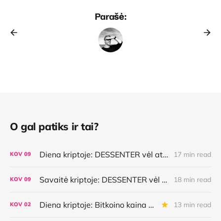
Parašė:
O gal patiks ir tai?
Diena kriptoje: DESSENTER vėl atsinaujino, istorinė Bitkoino savaitė, AI pasirinkimai, lietuviška MiCA
17 min read
KOV
09
Savaitė kriptoje: DESSENTER vėl atsinaujino, istorinė Bitkoino savaitė, AI pasirinkimai, lietuviška MiCA
18 min read
KOV
09
Diena kriptoje: Bitkoino kaina atsilieka nuo plėtros, kuo mokės AI agentai, Ethereum aktyvėjimas ir dar daugiau
13 min read
KOV
02