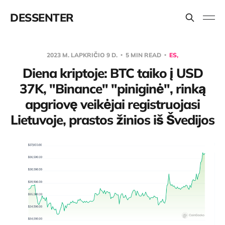
DESSENTER
2023 M. LAPKRIČIO 9 D.
5 MIN READ
ES,
Diena kriptoje: BTC taiko į USD
37K, "Binance" "piniginė", rinką
apgriovę veikėjai registruojasi
Lietuvoje, prastos žinios iš Švedijos