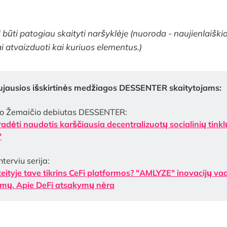
i būti patogiau skaityti naršyklėje (nuoroda - naujienlaiškio 
ai atvaizduoti kai kuriuos elementus.)
ujausios išskirtinės medžiagos DESSENTER skaitytojams:
o Žemaičio debiutas DESSENTER:
radėti naudotis karščiausia decentralizuotų socialinių tink
"
terviu serija:
teityje tave tikrins CeFi platformos? "AMLYZE" inovacijų va
mų. Apie DeFi atsakymų nėra