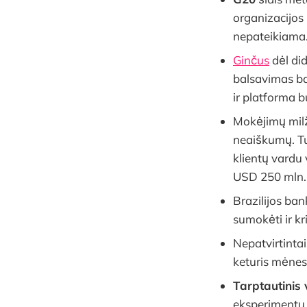
organizacijos
nepateikiama
Ginčus
dėl did
balsavimas ba
ir platforma b
Mokėjimų mil
neaiškumų. Tu
klientų vardu
USD 250 mln.
Brazilijos ba
sumokėti ir kr
Nepatvirtinta
keturis mėnesi
Tarptautinis 
eksperimentu 