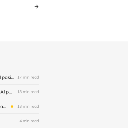
Diena kriptoje: DESSENTER vėl atsinaujino, istorinė Bitkoino savaitė, AI pasirinkimai, lietuviška MiCA
17 min read
Savaitė kriptoje: DESSENTER vėl atsinaujino, istorinė Bitkoino savaitė, AI pasirinkimai, lietuviška MiCA
18 min read
Diena kriptoje: Bitkoino kaina atsilieka nuo plėtros, kuo mokės AI agentai, Ethereum aktyvėjimas ir dar daugiau
13 min read
4 min read