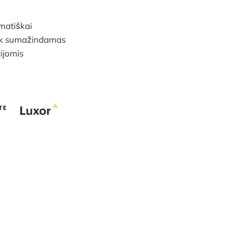
matiškai
iek sumažindamas
cijomis