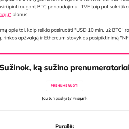
asirūpinti augant BTC panaudojimui. TVF taip pat sukritika
acijų"
planus.
mą apie tai, kaip reikia pasiruošti "USD 10 mln. už BTC" ral
rinkos apžvalgą ir Ethereum stovyklos pasipiktinimą "NFT
Sužinok, ką sužino prenumeratoria
PRENUMERUOTI
Jau turi paskyrą? Prisijunk
Parašė: