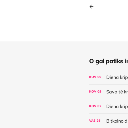
O gal patiks ir
KOV
09
KOV
09
KOV
02
Bitkoino 
VAS
26