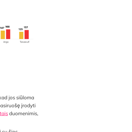
 kad jos siūloma
pasiruošę įrodyti
tais
duomenimis,
 su šios