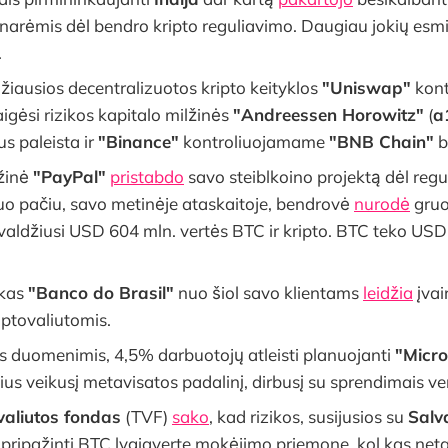
 narėmis dėl bendro kripto reguliavimo. Daugiau jokių esmi
.
žiausios decentralizuotos kripto keityklos
"Uniswap"
kont
igėsi rizikos kapitalo milžinės
"Andreessen Horowitz"
(
a
us paleista ir
"Binance"
kontroliuojamame
"BNB Chain"
b
žinė
"PayPal"
pristabdo
savo steiblkoino projektą dėl regu
o pačiu, savo metinėje ataskaitoje, bendrovė
nurodė
gruo
 valdžiusi USD 604 mln. vertės BTC ir kripto. BTC teko USD
nkas
"Banco do Brasil"
nuo šiol savo klientams
leidžia
įvai
iptovaliutomis.
is duomenimis, 4,5% darbuotojų atleisti planuojanti
"Micro
us veikusį metavisatos padalinį, dirbusį su sprendimais ver
valiutos fondas
(TVF)
sako
, kad rizikos, susijusios su
Salv
pripažinti BTC lygiaverte mokėjimo priemone, kol kas neta