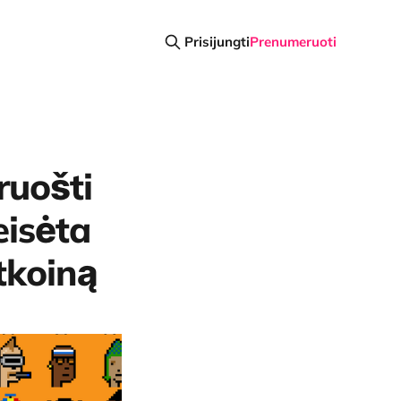
Prisijungti
Prenumeruoti
ruošti
eisėta
tkoiną