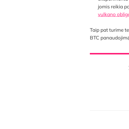
jomis reikia p
vulkano oblig
Taip pat turime te
BTC panaudojimą, 