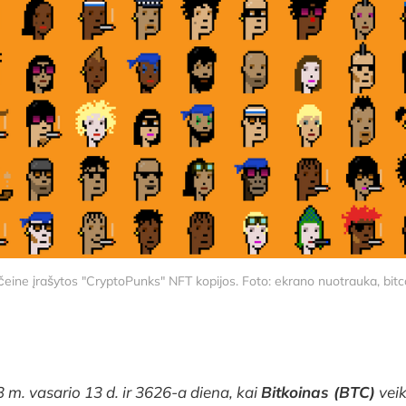
čeine įrašytos "CryptoPunks" NFT kopijos. Foto: ekrano nuotrauka, bi
 m. vasario 13 d. ir 3626-a diena, kai
Bitkoinas (BTC)
veik