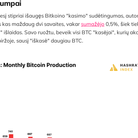
rumpai
esį stipriai išaugęs Bitkoino "kasimo" sudėtingumas, auto
 kas maždaug dvi savaites, vakar
sumažėjo
0,5%, šiek t
" išlaidas. Savo ruožtu, beveik visi BTC "kasėjai", kurių ak
iržoje, sausį "iškasė" daugiau BTC.