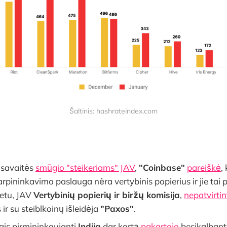
Šaltinis: hashrateindex.com
 savaitės
smūgio "steikeriams" JAV
,
"Coinbase"
pareiškė
,
arpininkavimo paslauga nėra vertybinis popierius ir jie tai 
etu, JAV
Vertybinių popierių ir biržų komisija
,
nepatvirtin
s ir su steiblkoinų išleidėja
"Paxos"
.
ais pirmininkaujanti
Indija
dar kartą
pakartojo
besikalbanti