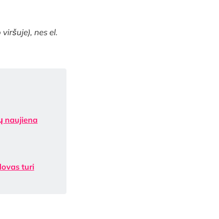
viršuje), nes el.
lų naujiena
dovas turi