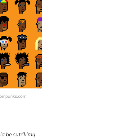
tcoinpunks.com
ia be sutrikimų