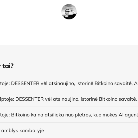
 tai?
dramblys kambaryje