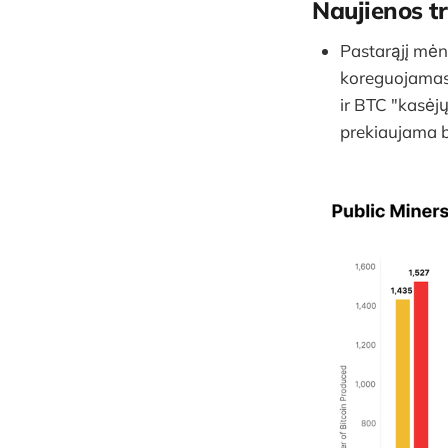
Naujienos t
Pastarąjį mėn
koreguojamas
ir BTC "kasėjų
prekiaujama b