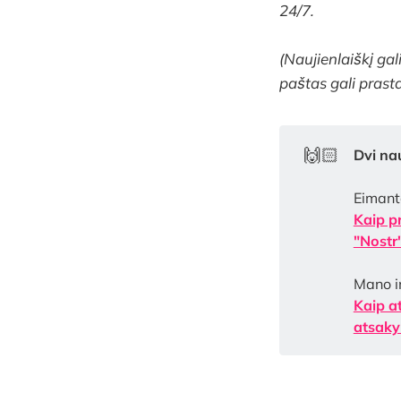
24/7.
(Naujienlaiškį gal
paštas gali prast
🙌🏻
Dvi na
Eimant
Kaip p
"Nostr
Mano in
Kaip a
atsaky