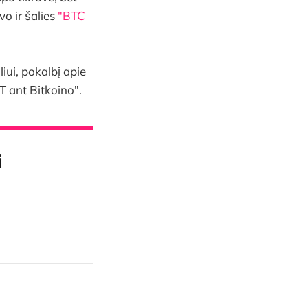
vo ir šalies
"BTC
iui, pokalbį apie
 ant Bitkoino".
i