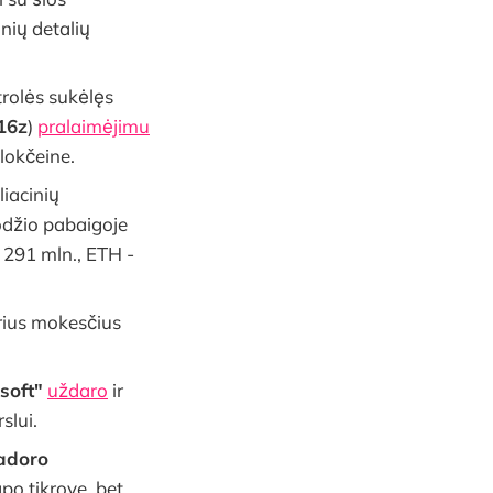
nių detalių
rolės sukėlęs
16z
)
pralaimėjimu
lokčeine.
liacinių
džio pabaigoje
 291 mln., ETH -
rius mokesčius
soft"
uždaro
ir
slui.
adoro
po tikrove, bet