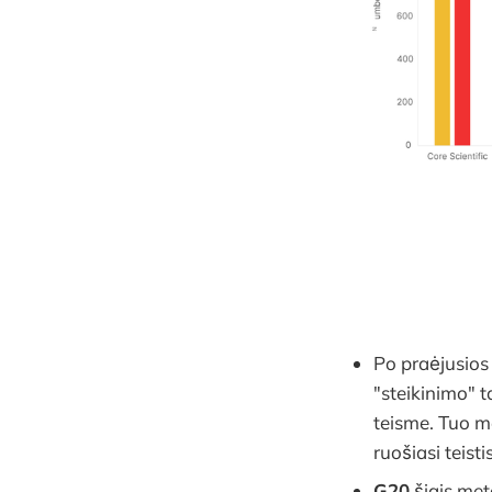
Po praėjusios
"steikinimo" t
teisme. Tuo m
ruošiasi teisti
G20
šiais met