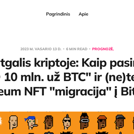
Pagrindinis
Apie
2023 M. VASARIO 13 D.
6 MIN READ
PROGNOZĖ,
tgalis kriptoje: Kaip pasi
10 mln. už BTC" ir (ne)t
eum NFT "migracija" į Bi