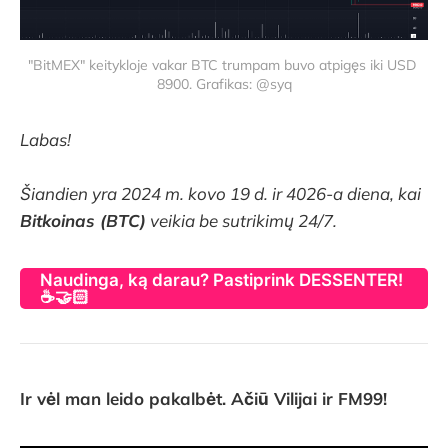
"BitMEX" keitykloje vakar BTC trumpam buvo atpigęs iki USD 
8900. Grafikas: @syq
Labas!
Šiandien yra 2024 m. kovo 19 d. ir 4026-a diena, kai
Bitkoinas (BTC)
veikia be sutrikimų 24/7.
Naudinga, ką darau? Pastiprink DESSENTER!
☕🤝🏻
Ir vėl man leido pakalbėt. Ačiū Vilijai ir FM99!