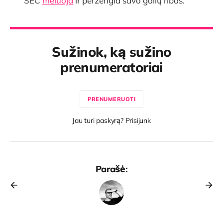
SEC
meluoja
ir peržengia savo galių ribas.
Sužinok, ką sužino
prenumeratoriai
PRENUMERUOTI
Jau turi paskyrą? Prisijunk
Parašė: