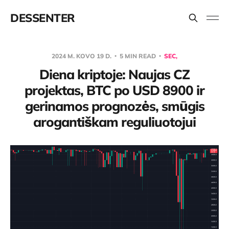
DESSENTER
2024 M. KOVO 19 D.
5 MIN READ
SEC,
Diena kriptoje: Naujas CZ
projektas, BTC po USD 8900 ir
gerinamos prognozės, smūgis
arogantiškam reguliuotojui