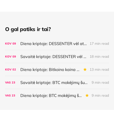
O gal patiks ir tai?
Diena kriptoje: DESSENTER vėl atsinaujino, istorinė Bitkoino savaitė, AI pasirinkimai, lietuviška MiCA
17 min read
KOV
09
Savaitė kriptoje: DESSENTER vėl atsinaujino, istorinė Bitkoino savaitė, AI pasirinkimai, lietuviška MiCA
18 min read
KOV
09
Diena kriptoje: Bitkoino kaina atsilieka nuo plėtros, kuo mokės AI agentai, Ethereum aktyvėjimas ir dar daugiau
13 min read
KOV
02
Savaitė kriptoje: BTC mokėjimų šuolis, naujoviška kredito linija, AI agentų galimybės bei klaidos ir dar daugiau
9 min read
VAS
23
Diena kriptoje: BTC mokėjimų šuolis, naujoviška kredito linija, AI agentų galimybės bei klaidos ir dar daugiau
9 min read
VAS
23