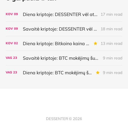
Diena kriptoje: DESSENTER vėl atsinaujino, istorinė Bitkoino savaitė, AI pasirinkimai, lietuviška MiCA
17 min read
KOV
09
Savaitė kriptoje: DESSENTER vėl atsinaujino, istorinė Bitkoino savaitė, AI pasirinkimai, lietuviška MiCA
18 min read
KOV
09
Diena kriptoje: Bitkoino kaina atsilieka nuo plėtros, kuo mokės AI agentai, Ethereum aktyvėjimas ir dar daugiau
13 min read
KOV
02
Savaitė kriptoje: BTC mokėjimų šuolis, naujoviška kredito linija, AI agentų galimybės bei klaidos ir dar daugiau
9 min read
VAS
23
Diena kriptoje: BTC mokėjimų šuolis, naujoviška kredito linija, AI agentų galimybės bei klaidos ir dar daugiau
9 min read
VAS
23
DESSENTER © 2026