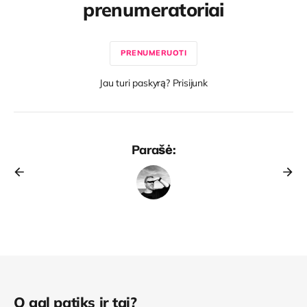
prenumeratoriai
PRENUMERUOTI
Jau turi paskyrą? Prisijunk
Parašė:
O gal patiks ir tai?