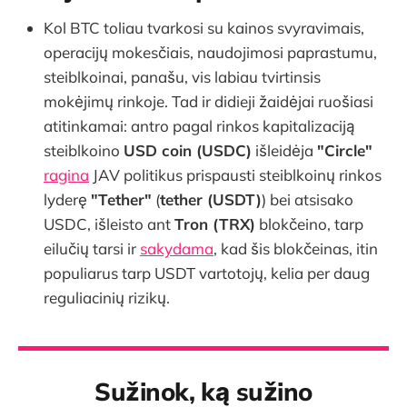
Kol BTC toliau tvarkosi su kainos svyravimais,
operacijų mokesčiais, naudojimosi paprastumu,
steiblkoinai, panašu, vis labiau tvirtinsis
mokėjimų rinkoje. Tad ir didieji žaidėjai ruošiasi
atitinkamai: antro pagal rinkos kapitalizaciją
steiblkoino
USD coin (USDC)
išleidėja
"Circle"
ragina
JAV politikus prispausti steiblkoinų rinkos
lyderę
"Tether"
(
tether (USDT)
) bei atsisako
USDC, išleisto ant
Tron (TRX)
blokčeino, tarp
eilučių tarsi ir
sakydama
, kad šis blokčeinas, itin
populiarus tarp USDT vartotojų, kelia per daug
reguliacinių rizikų.
Sužinok, ką sužino