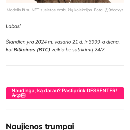
Modelis iš su NFT susietos drabužių kolekcijos. Foto: @9dccxyz
Labas!
Šiandien yra 2024 m. vasario 21 d. ir 3999-a diena,
kai
Bitkoinas (BTC)
veikia be sutrikimų 24/7.
Naudinga, ką darau? Pastiprink DESSENTER!
☕🤝🏻
Naujienos trumpai