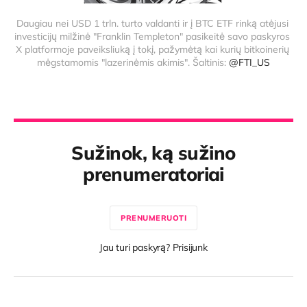
Daugiau nei USD 1 trln. turto valdanti ir į BTC ETF rinką atėjusi 
investicijų milžinė "Franklin Templeton" pasikeitė savo paskyros 
X platformoje paveiksliuką į tokį, pažymėtą kai kurių bitkoinerių 
mėgstamomis "lazerinėmis akimis". Šaltinis: 
@FTI_US
Sužinok, ką sužino
prenumeratoriai
PRENUMERUOTI
Jau turi paskyrą? Prisijunk