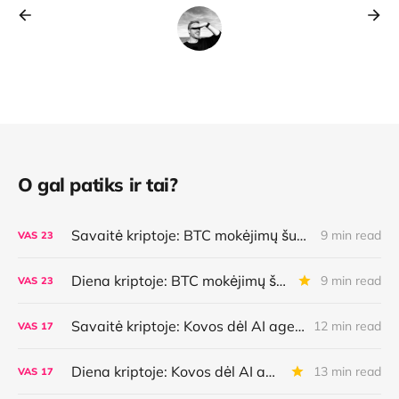
O gal patiks ir tai?
Savaitė kriptoje: BTC mokėjimų šuolis, naujoviška kredito linija, AI agentų galimybės bei klaidos ir dar daugiau
9 min read
VAS
23
Diena kriptoje: BTC mokėjimų šuolis, naujoviška kredito linija, AI agentų galimybės bei klaidos ir dar daugiau
9 min read
VAS
23
Savaitė kriptoje: Kovos dėl AI agentų dėmesio, BTC apsauga nuo kvantų, TradFi ir DeFi jungtuvės ir dar daugiau
12 min read
VAS
17
Diena kriptoje: Kovos dėl AI agentų dėmesio, BTC apsauga nuo kvantų, TradFi ir DeFi jungtuvės ir dar daugiau
13 min read
VAS
17