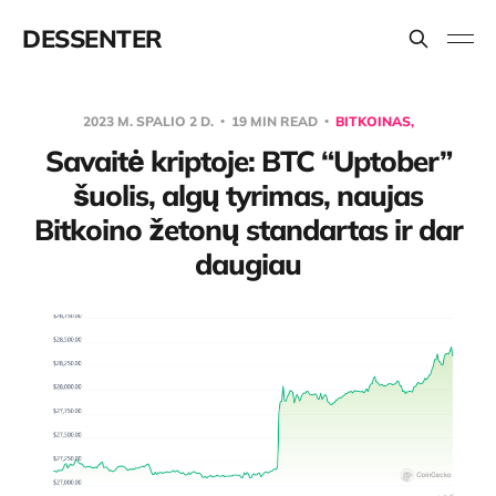
DESSENTER
2023 M. SPALIO 2 D.
19 MIN READ
BITKOINAS,
Savaitė kriptoje: BTC “Uptober”
šuolis, algų tyrimas, naujas
Bitkoino žetonų standartas ir dar
daugiau