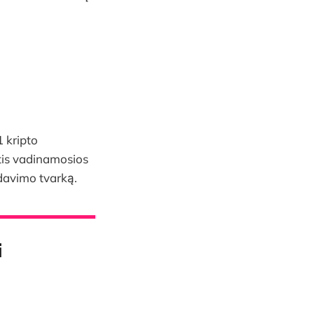
 kripto
ytis vadinamosios
rdavimo tvarką.
i