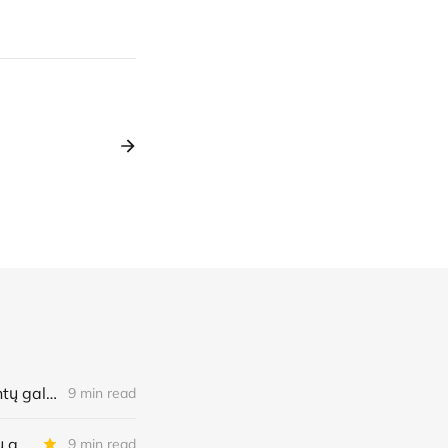
Savaitė kriptoje: BTC mokėjimų šuolis, naujoviška kredito linija, AI agentų galimybės bei klaidos ir dar daugiau
9 min read
Diena kriptoje: BTC mokėjimų šuolis, naujoviška kredito linija, AI agentų galimybės bei klaidos ir dar daugiau
9 min read