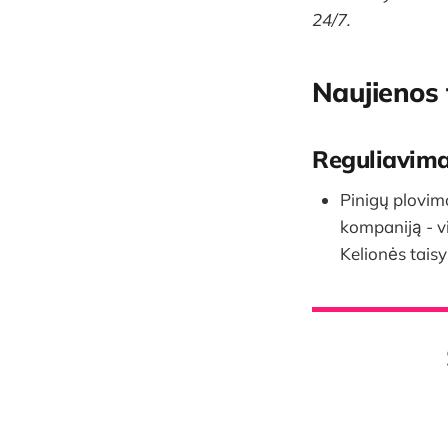
24/7.
Naujienos
Reguliavim
Pinigų plovim
kompaniją - vi
Kelionės tais