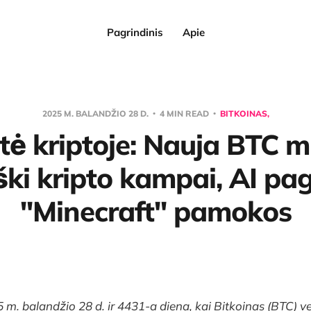
Pagrindinis
Apie
2025 M. BALANDŽIO 28 D.
4 MIN READ
BITKOINAS,
tė kriptoje: Nauja BTC mi
iški kripto kampai, AI pag
"Minecraft" pamokos
 m. balandžio 28 d. ir 4431-a diena, kai Bitkoinas (BTC) ve