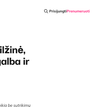
Prisijungti
Prenumeruoti
lžinė,
alba ir
ikia be sutrikimų