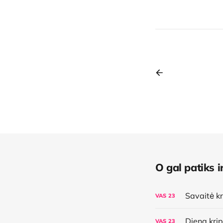
O gal patiks ir
VAS
23
VAS
23