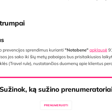
 trumpai
as
o prevencijos sprendimus kurianti
"Notabene"
apklausė
91
sos jos sako iki šių metų pabaigos bus prisitaikiusios laik
yklės (Travel rule), nustatančios duomenų apie klientus pe
Sužinok, ką sužino prenumeratoria
PRENUMERUOTI