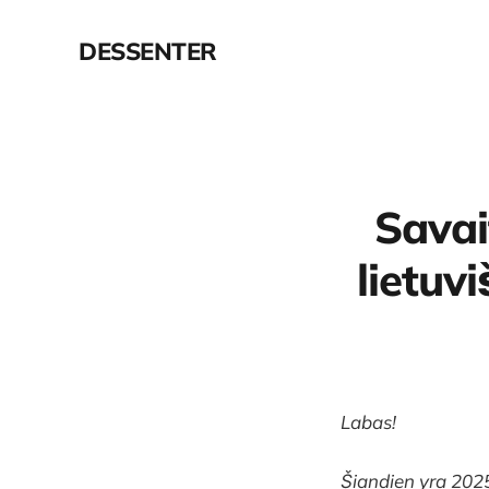
DESSENTER
Savai
lietuv
Labas!
Šiandien yra 2025