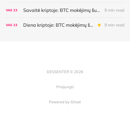
Savaitė kriptoje: BTC mokėjimų šuolis, naujoviška kredito linija, AI agentų galimybės bei klaidos ir dar daugiau
9 min read
VAS
23
Diena kriptoje: BTC mokėjimų šuolis, naujoviška kredito linija, AI agentų galimybės bei klaidos ir dar daugiau
9 min read
VAS
23
DESSENTER © 2026
Prisijungti
Powered by Ghost