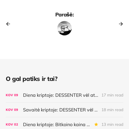
Parašė:
O gal patiks ir tai?
Diena kriptoje: DESSENTER vėl atsinaujino, istorinė Bitkoino savaitė, AI pasirinkimai, lietuviška MiCA
17 min read
KOV
09
Savaitė kriptoje: DESSENTER vėl atsinaujino, istorinė Bitkoino savaitė, AI pasirinkimai, lietuviška MiCA
18 min read
KOV
09
Diena kriptoje: Bitkoino kaina atsilieka nuo plėtros, kuo mokės AI agentai, Ethereum aktyvėjimas ir dar daugiau
13 min read
KOV
02