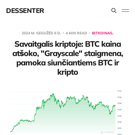
DESSENTER
2024 M. GEGUŽĖS 6 D.
4 MIN READ
BITKOINAS,
Savaitgalis kriptoje: BTC kaina
atšoko, "Grayscale" staigmena,
pamoka siunčiantiems BTC ir
kripto