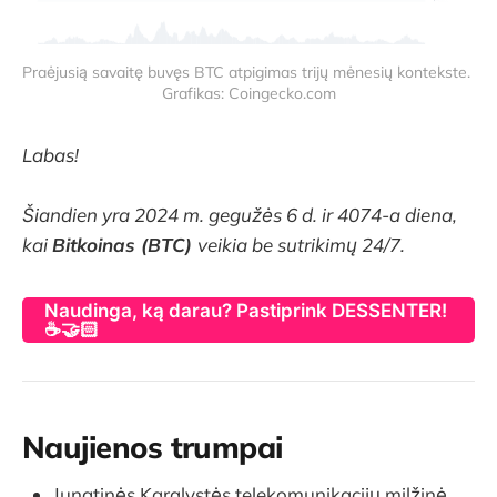
Praėjusią savaitę buvęs BTC atpigimas trijų mėnesių kontekste. 
Grafikas: Coingecko.com
Labas!
Šiandien yra 2024 m. gegužės 6 d. ir 4074-a diena,
kai
Bitkoinas (BTC)
veikia be sutrikimų 24/7.
Naudinga, ką darau? Pastiprink DESSENTER!
☕🤝🏻
Naujienos trumpai
Jungtinės Karalystės telekomunikacijų milžinė