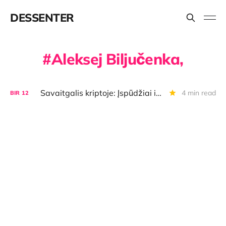
DESSENTER
Aleksej Biljučenka,
Savaitgalis kriptoje: Įspūdžiai iš Prahos, prasti altkoinų popieriai, BTC atsparumas ir būtini Ethereum pokyčiai
4 min read
BIR
12