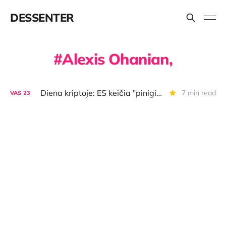
DESSENTER
Alexis Ohanian,
Diena kriptoje: ES keičia "piniginių" kontrolės taktiką, Bitkoino saugumo ateitis, NBA NFT bėdos ir "klykiau" lygio CBDC video
7 min read
VAS
23