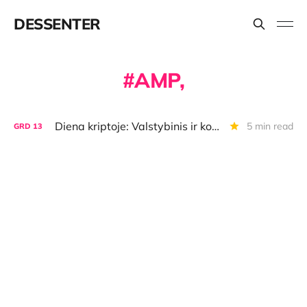
DESSENTER
AMP,
Diena kriptoje: Valstybinis ir korporatyvinis BTC palaikymas, skylė Dogecoin, kas apgavo Nerijų Mačiulį
5 min read
GRD
13