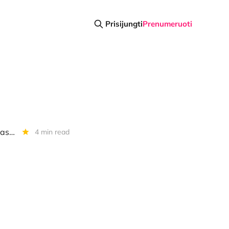
Prisijungti
Prenumeruoti
Diena kriptoje: BTC nuolaidos didėja, 8 BTC klaida, Ethereum efektyvinasi, AI eksperimentas
4 min read