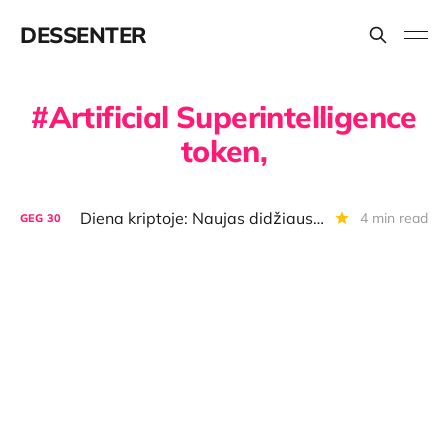
DESSENTER
Artificial Superintelligence
token,
Diena kriptoje: Naujas didžiausias BTC fondas, NYSE planai ir politiniai memkoinai
4 min read
GEG
30