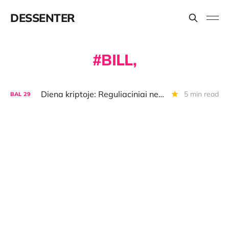
DESSENTER
BILL,
Diena kriptoje: Reguliaciniai neramumai JAV, šlamštiniai blokčeinai, Eminemas ir kripto
5 min read
BAL
29