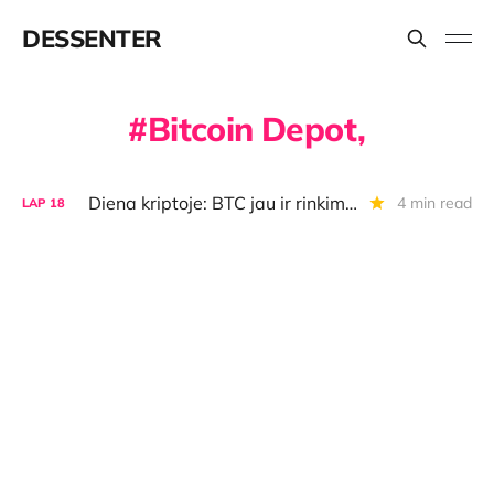
DESSENTER
Bitcoin Depot,
Diena kriptoje: BTC jau ir rinkimuose Lenkijoje, "OpenAI" ICO, USD 120 investicija ir USD 179 mln. pelnas
4 min read
LAP
18