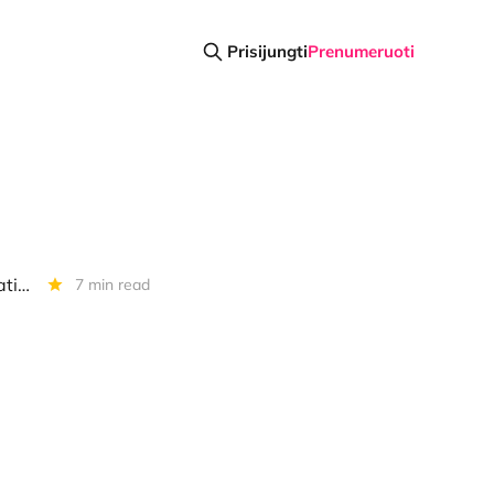
Prisijungti
Prenumeruoti
Savaitgalis kriptoje: Bitkoino "kasimas" gelbėja parką ir gorilas, BTC patikrino ir USD 21K, pavojingos "Google" nuorodos ir "FTX US" eksvadovo prisipažinimai
7 min read