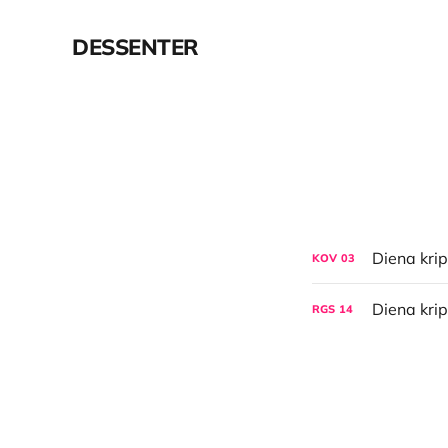
DESSENTER
KOV
03
RGS
14