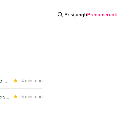
Prisijungti
Prenumeruoti
Diena kriptoje: TRUMPalaikės BTC nuolaidos, JAV kripto portfelis, kripto AI signalai ir dar daugiau
4 min read
Diena kriptoje: ES ateina milijardų kripto mokesčių, brangiausio BTC persiuntimo kaltininkas, katinų NFT nesėkmė
5 min read