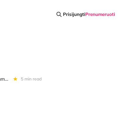
Prisijungti
Prenumeruoti
Diena kriptoje: Riaumojantis katukas sugrįžo su trenksmu, CBDC sunkumai, "Ripple" vs. "Tether"
5 min read