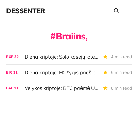
DESSENTER
Braiins,
Diena kriptoje: Solo kasėjų loterijos, "kiaulių skerdimas", Elon Musk DOGE kalbos - tik kvailiams
4 min read
RGP
30
Diena kriptoje: EK žygis prieš privatumą nukeltas, Bitkoinas šildo suomius, spekuliacija dėl "Dell"
6 min read
BIR
21
Velykos kriptoje: BTC paėmė USD 30K, NYT pavogė Bitkoino Velykas, o ECB prezidentė pripažino, kad CBDC bus skirtas ir kontrolei
8 min read
BAL
11