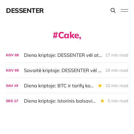
DESSENTER
Cake,
Diena kriptoje: DESSENTER vėl atsinaujino, istorinė Bitkoino savaitė, AI pasirinkimai, lietuviška MiCA
17 min read
KOV
09
Savaitė kriptoje: DESSENTER vėl atsinaujino, istorinė Bitkoino savaitė, AI pasirinkimai, lietuviška MiCA
18 min read
KOV
09
Diena kriptoje: BTC ir tarifų kovos, apsauga nuo sekimo, naujas būdas išsikeisti/mokėti BTC, audio apklausa ir dar daugiau
10 min read
SAU
19
Diena kriptoje: Istorinis balsavimas JAV, tylieji BTC mokėjimai, milžinė birža svarsto imtis BTC
5 min read
GEG
17