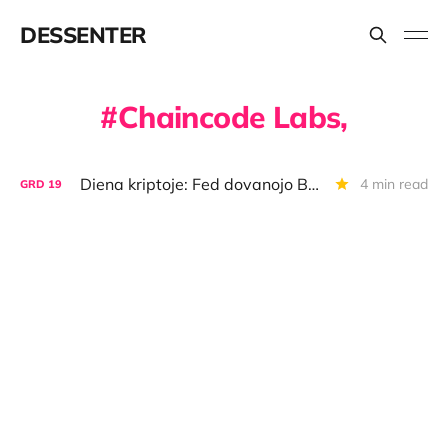
DESSENTER
Chaincode Labs,
Diena kriptoje: Fed dovanojo BTC nuolaidą, "Deutsche Bank" blokčeinas, BTC technologijų plėtra versle
4 min read
GRD
19