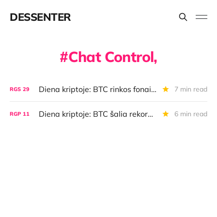
DESSENTER
Chat Control,
Diena kriptoje: BTC rinkos fonai, info chaosai ir milijonieriai, "Vanguard" pasidavė, BTC per "iMessage" ir dar daugiau
7 min read
RGS
29
Diena kriptoje: BTC šalia rekordo, bitkoino mokėjimų staigmena Rygoje, europiečių sekimas
6 min read
RGP
11