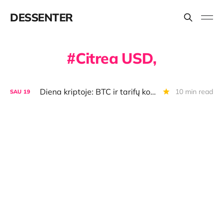
DESSENTER
Citrea USD,
Diena kriptoje: BTC ir tarifų kovos, apsauga nuo sekimo, naujas būdas išsikeisti/mokėti BTC, audio apklausa ir dar daugiau
10 min read
SAU
19