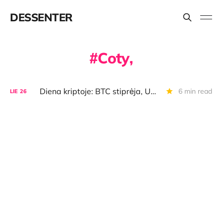
DESSENTER
Coty,
Diena kriptoje: BTC stiprėja, UAB "Kevin EU" bėdos, latviai reklamuojasi, rusai nusikaltėliai dominuoja
6 min read
LIE
26