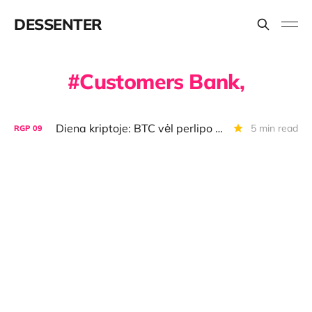
DESSENTER
Customers Bank,
Diena kriptoje: BTC vėl perlipo USD 60 000, verslo skundai, perspėjimai dėl sukčių
5 min read
RGP
09