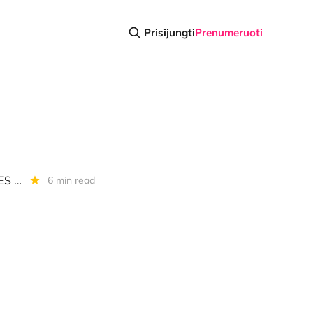
Prisijungti
Prenumeruoti
Diena kriptoje: BTC nuolaidos, BTC ETF Varšuvoje, reguliaciniai ginčai ES ir dar daugiau
6 min read