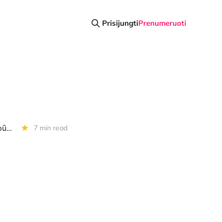
Prisijungti
Prenumeruoti
Diena kriptoje: VMI žinos daugiau apie tavo BTC ir kripto, DeFi kovos, būdas dovanoti BTC ir dar daugiau
7 min read