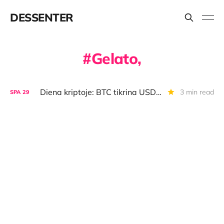
DESSENTER
Gelato,
Diena kriptoje: BTC tikrina USD 71 000, nuosavų blokčeinų mada, aptingę komerciniai bankai
3 min read
SPA
29