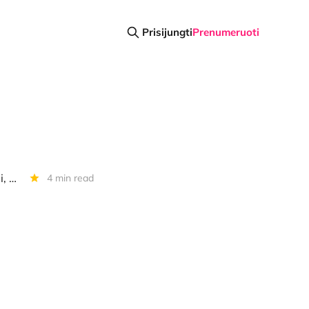
Prisijungti
Prenumeruoti
Diena kriptoje: ES ir privatumas, naujas "Tether" žetonas, BTC žaidimai, pralaimėtos altkoinų lažybos
4 min read