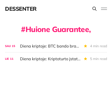
DESSENTER
Huione Guarantee,
Diena kriptoje: BTC bando brangti, lietuviškosios "CoinGate" rezultatai, naujas kripto vienaragis
4 min read
SAU
15
Diena kriptoje: Kriptoturto įstatymas, rekordinė bauda Lietuvoje, BTC ir AI, kripto žemėlapis
5 min read
LIE
11