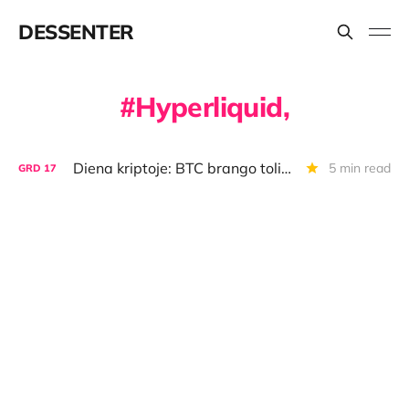
DESSENTER
Hyperliquid,
Diena kriptoje: BTC brango toliau, Lukašenkos tetheriai, Vokietijos kancleris išbartas dėl BTC
5 min read
GRD
17