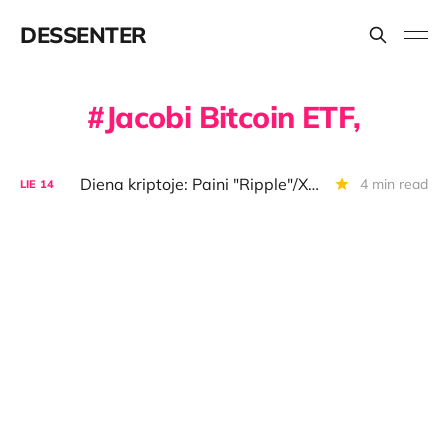
DESSENTER
Jacobi Bitcoin ETF,
Diena kriptoje: Paini "Ripple"/XRP pergalė, sulaikytas "Celsius" ex-vadas, ir vėl naujos BTC aukštumos
4 min read
LIE
14