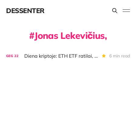
DESSENTER
Jonas Lekevičius,
Diena kriptoje: ETH ETF ratilai, lietuviško projekto kryžkelė, BTC picos ir prognozės
6 min read
GEG
22