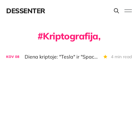
DESSENTER
Kriptografija,
Diena kriptoje: "Tesla" ir "SpaceX" bitkoinai, BTC kelionės, Ethereum fondai investuoja į Bitkoino projektą
4 min read
KOV
08