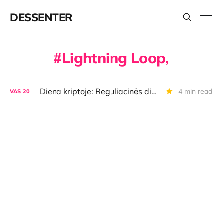
DESSENTER
Lightning Loop,
Diena kriptoje: Reguliacinės dinamikos, dėmesys ETH, BTC pauzė, SBF linkėjimai iš kalėjimo
4 min read
VAS
20