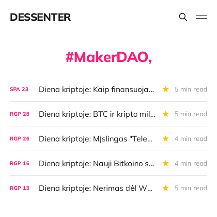
DESSENTER
MakerDAO,
Diena kriptoje: Kaip finansuojami Bitkoino vystytojai, indėlių palūkanos BTC, infliacijos naratyvai
5 min read
SPA
23
Diena kriptoje: BTC ir kripto milijonieriai, Vitaliko alga, TON užstrigo
5 min read
RGP
28
Diena kriptoje: Mįslingas "Telegram" CEO areštas, Ethereum kritika, BTC algos
4 min read
RGP
26
Diena kriptoje: Nauji Bitkoino sprendimai, Tron vs. Ethereum, "MetaMask" kortelė
4 min read
RGP
16
Diena kriptoje: Nerimas dėl WBTC, startuoliniai investicijų srautai, "Tether" planai
5 min read
RGP
13