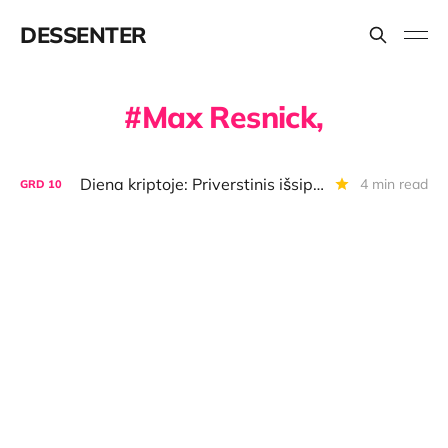
DESSENTER
Max Resnick,
Diena kriptoje: Priverstinis išsipardavimas, kvantinė "Google" naujiena apie nieką, BTC rezervas Rusijoje
4 min read
GRD
10