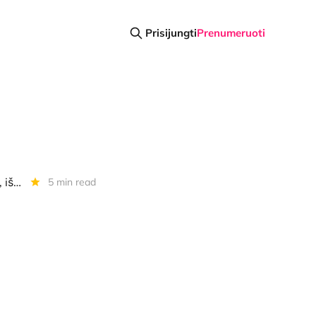
Prisijungti
Prenumeruoti
Diena kriptoje: BTC ralis, "Robinhood" lietuviškėja, "Wasabi" nustebino, išskirtinė byla, steikinimo lyderiai
5 min read