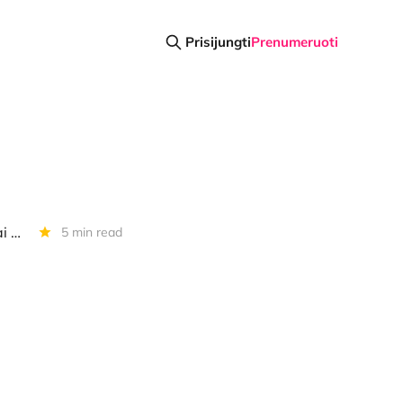
Prisijungti
Prenumeruoti
Diena kriptoje: BTC vėl perlipo USD 60 000, verslo skundai, perspėjimai dėl sukčių
5 min read