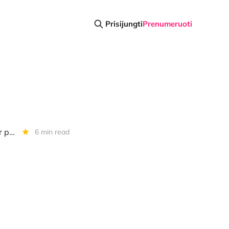
Prisijungti
Prenumeruoti
Diena kriptoje: ETH ETF ratilai, lietuviško projekto kryžkelė, BTC picos ir prognozės
6 min read