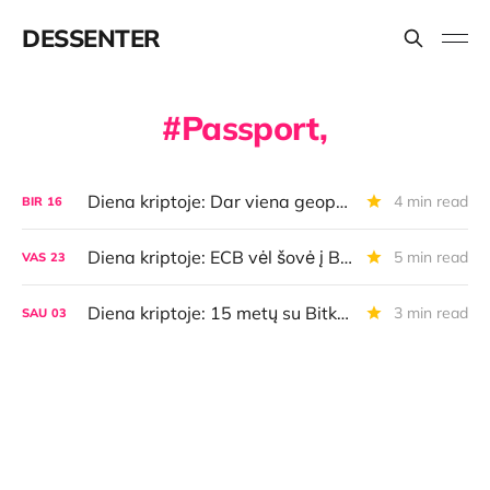
DESSENTER
Passport,
Diena kriptoje: Dar viena geopolitinė BTC nuolaida, galimos naujienos iš Lietuvos bankų ir dar daugiau
4 min read
BIR
16
Diena kriptoje: ECB vėl šovė į BTC ir vėl pataikė į save, naujoviškas kasėjos siūlymas, istoriniai laiškai
5 min read
VAS
23
Diena kriptoje: 15 metų su Bitkoinu, Mickey Mouse galimybės ir Michael Saylor planas
3 min read
SAU
03