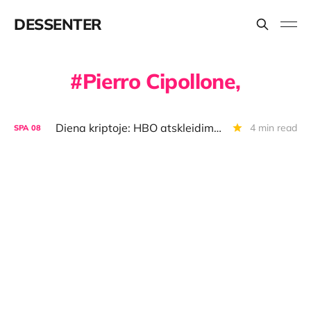
DESSENTER
Pierro Cipollone,
Diena kriptoje: HBO atskleidimų diena, grįžta žinučių sekimo siūlymas, memkoinai aktyvėja
4 min read
SPA
08