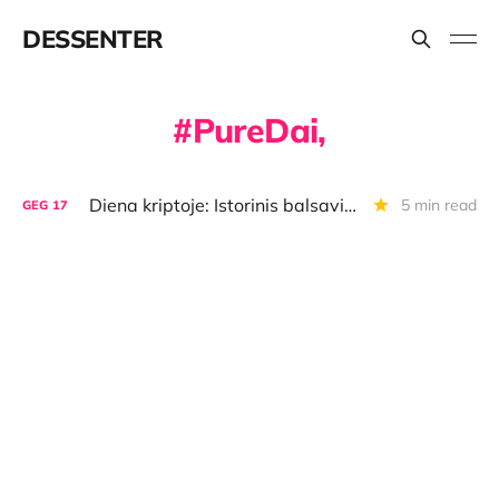
DESSENTER
PureDai,
Diena kriptoje: Istorinis balsavimas JAV, tylieji BTC mokėjimai, milžinė birža svarsto imtis BTC
5 min read
GEG
17