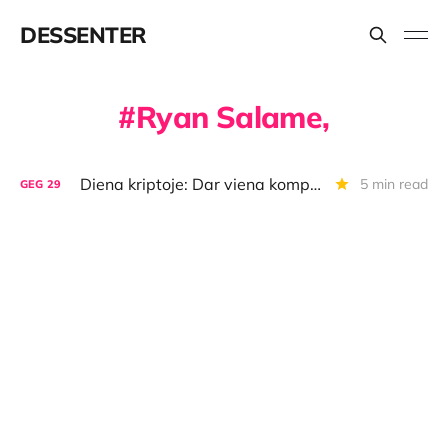
DESSENTER
Ryan Salame,
Diena kriptoje: Dar viena kompanija išnaudojo BTC strategiją, prarastų ir atgautų BTC istorija, piniginių naujienos
5 min read
GEG
29