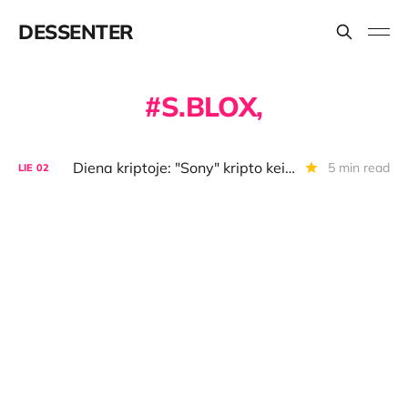
DESSENTER
S.BLOX,
Diena kriptoje: "Sony" kripto keitykla, palaimintas steiblkoinas, prancūziškas priminimas, nišiniai kripto verslai
5 min read
LIE
02