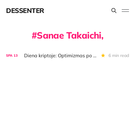
DESSENTER
Sanae Takaichi,
Diena kriptoje: Optimizmas po "flash crash", euro zonos narė investavo į BTC, kripto algos ir dar daugiau
6 min read
SPA
13