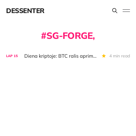
DESSENTER
SG-FORGE,
Diena kriptoje: BTC ralis aprimo, paklausos apklausa, bankų sprendimai, užstrigusi kripto piniginė
4 min read
LAP
15