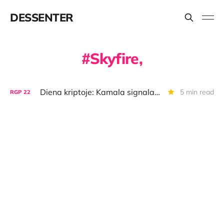
DESSENTER
Skyfire,
Diena kriptoje: Kamala signalas, Buterin filosofija, AI mokėjimai, užmemkoinintas "McDonald's"
5 min read
RGP
22